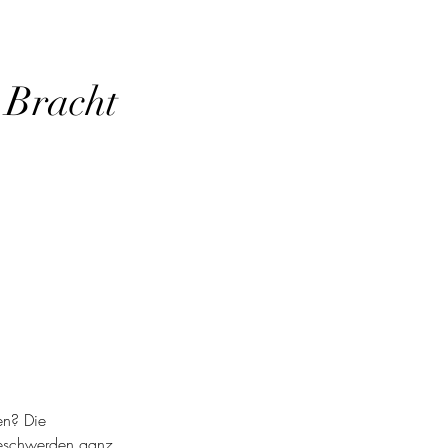
 Bracht
en? Die
 Beschwerden ganz