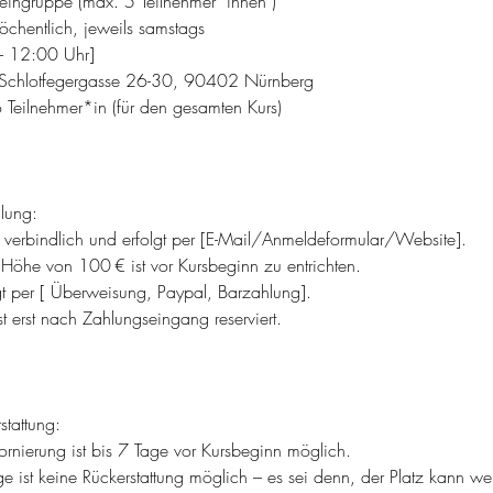
eingruppe (max. 5 Teilnehmer*innen )
öchentlich, jeweils samstags
 – 12:00 Uhr]
, Schlotfegergasse 26-30, 90402 Nürnberg
 Teilnehmer*in (für den gesamten Kurs)
lung:
 verbindlich und erfolgt per [E-Mail/Anmeldeformular/Website].
 Höhe von 100 € ist vor Kursbeginn zu entrichten.
gt per [ Überweisung, Paypal, Barzahlung].
st erst nach Zahlungseingang reserviert.
stattung:
tornierung ist bis 7 Tage vor Kursbeginn möglich.
e ist keine Rückerstattung möglich – es sei denn, der Platz kann 