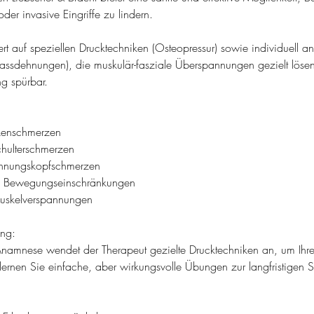
er invasive Eingriffe zu lindern.
0
M
t auf speziellen Drucktechniken (Osteopressur) sowie individuell a
i
sdehnungen), die muskulär-fasziale Überspannungen gezielt lösen
n
g spürbar.
.
kenschmerzen
chulterschmerzen
nnungskopfschmerzen
en Bewegungseinschränkungen
Muskelverspannungen
ung:
namnese wendet der Therapeut gezielte Drucktechniken an, um Ihr
lernen Sie einfache, aber wirkungsvolle Übungen zur langfristigen St