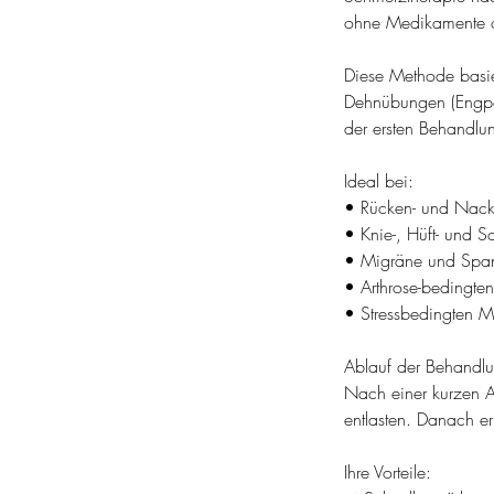
ohne Medikamente od
Diese Methode basier
Dehnübungen (Engpas
der ersten Behandlun
Ideal bei:
• Rücken- und Nac
• Knie-, Hüft- und S
• Migräne und Spa
• Arthrose-bedingt
• Stressbedingten 
Ablauf der Behandl
Nach einer kurzen A
entlasten. Danach er
Ihre Vorteile: