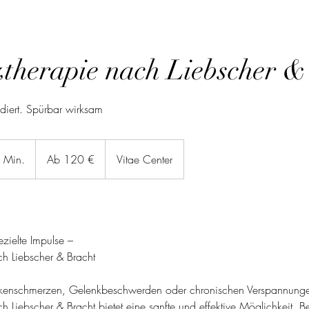
therapie nach Liebscher &
diert. Spürbar wirksam
Ab
120
0 Min.
1
Ab 120 €
Vitae Center
Euro
S
t
d
-
zielte Impulse –
1
h Liebscher & Bracht
S
t
ückenschmerzen, Gelenkbeschwerden oder chronischen Verspannung
d
h Liebscher & Bracht bietet eine sanfte und effektive Möglichkeit,
3