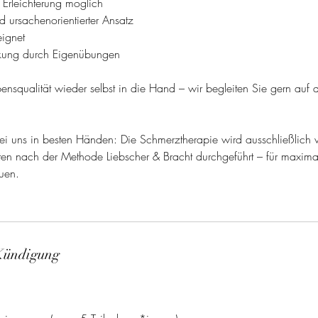
 Erleichterung möglich
 ursachenorientierter Ansatz
eignet
kung durch Eigenübungen
ensqualität wieder selbst in die Hand – wir begleiten Sie gern a
.
bei uns in besten Händen: Die Schmerztherapie wird ausschließlich vo
äften nach der Methode Liebscher & Bracht durchgeführt – für maxim
auen.
Kündigung
n