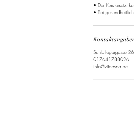
• Der Kurs ersetzt k
• Bei gesundheitlic
Kontaktangabe
Schlotfegergasse 2
017641788026
info@vitaespa.de