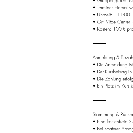
• Gruppengröße: Kl
• Termine: Einmal w
• Uhrzeit: [ 11:00
• Ort: Vitae Center
• Kosten: 100 € pro
⸻
Anmeldung & Bezah
• Die Anmeldung ist
• Der Kursbeitrag in
• Die Zahlung erfol
• Ein Platz im Kurs i
⸻
Stornierung & Rücker
• Eine kostenfreie S
• Bei späterer Absag