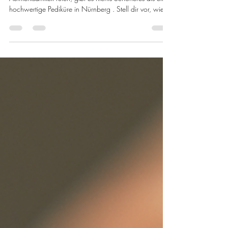
Die beste Pediküre in Nürnberg
erleben
Wenn die Füße nach einem langen Tag nach
Aufmerksamkeit rufen, gibt es nichts Schöneres als eine
hochwertige Pediküre in Nürnberg . Stell dir vor, wie
du in einem stilvollen Ambiente Platz nimmst, während
deine Füße sanft verwöhnt werden – ein Moment der
Ruhe, der Körper und Seele streichelt. Lass mich dich
mitnehmen auf eine Reise durch die Welt der Pediküre,
die nicht nur schön macht, sondern auch ein Gefühl
von Luxus und Wohlbefinden schenkt. Warum eine
hochwertige Pedikür