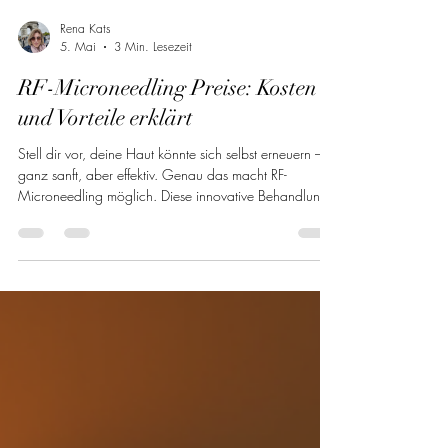
Rena Kats
5. Mai
3 Min. Lesezeit
RF-Microneedling Preise: Kosten
und Vorteile erklärt
Stell dir vor, deine Haut könnte sich selbst erneuern –
ganz sanft, aber effektiv. Genau das macht RF-
Microneedling möglich. Diese innovative Behandlung
kombiniert die Kraft winziger Nadeln mit
Radiofrequenzenergie, um deine Haut von innen
heraus zu straffen und zu verjüngen. Wenn du dich
fragst, wie viel diese luxuriöse Auszeit kostet und
welche Vorteile sie dir bringt, dann begleite mich auf
dieser Reise durch die Welt des RF-Microneedlings. RF-
Microneedling Preise: Was kos