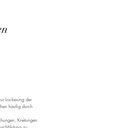
en
ur Lockerung der
ehen häufig durch
chungen, Knetungen
urchblutung zu