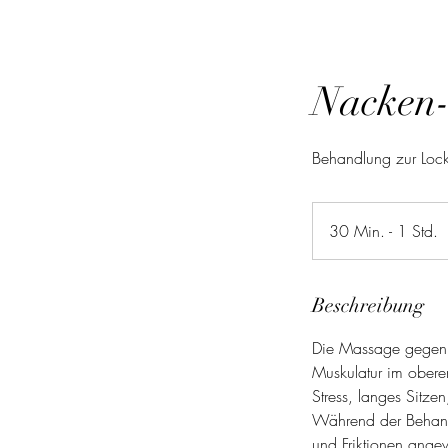
Nacken-
Behandlung zur Lock
30 Min. - 1 Std.
3
0
i
Beschreibung
n
Die Massage gegen N
.
Muskulatur im obere
-
Stress, langes Sitze
1
Während der Behand
S
und Friktionen ange
t