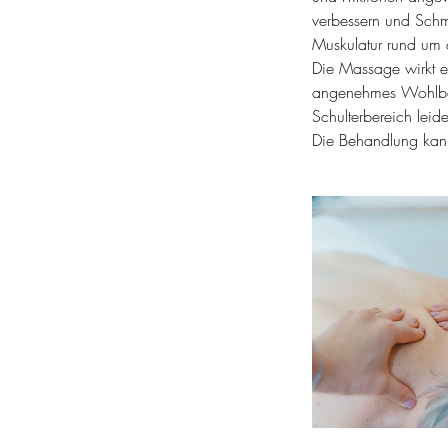
verbessern und Schm
d
Muskulatur rund um d
Die Massage wirkt e
angenehmes Wohlbefi
Schulterbereich lei
Die Behandlung kann