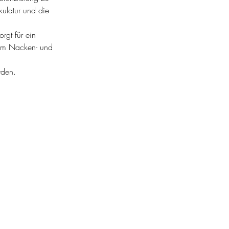
ulatur und die
rgt für ein
 im Nacken- und
rden.