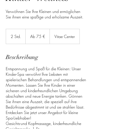
Verwöhnen Sie Ihre Kleinen und ermöglichen
Sie ihnen eine spaßige und erholsame Auszeit.
Ab
75
2 Std.
2
Ab 75 €
Vitae Center
Euro
S
t
d
Beschreibung
.
Entspannung und Spaß für die Kleinen: Unser
Kinder-Spa verwöhnt Ihre Liebsten mit
spielerischen Behandlungen und entspannenden
Momenten. Lassen Sie Ihre Kinder in einer
sicheren und kinderfreundlichen Umgebung
abschalten und neue Energie tanken. Gönnen
Sie ihnen eine Auszeit, die speziell auf ihre
Bedürfnisse abgestimmt ist und sie strahlen lässt.
Entdecken Sie jetzt unser Angebot für kleine
Spa-Liebhaber!
Gesichts-und Kopfmassage, kinderfreundliche
Gesichtsmaske- 1 St.