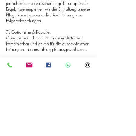
jedoch kein medizinischer Eingriff. Für optimale
Ergebnisse empfehlen wir die Einhaltung unserer
Pflegehinweise sowie die Durchführung von
Folgebehandlungen.
7. Gutscheine & Rabatte:
Gutscheine sind nicht mit anderen Aktionen
kombinierbar und gelten für die ausgewiesenen
Kontaktangaben
Schlotfegergasse 26-30, Nuremberg, Germany
017641788026
info@vitaespa.de