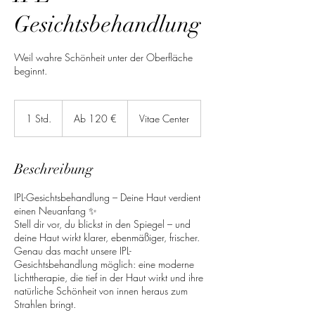
Gesichtsbehandlung
Weil wahre Schönheit unter der Oberfläche
beginnt.
Ab
120
1 Std.
1
Ab 120 €
Vitae Center
Euro
S
t
d
Beschreibung
IPL-Gesichtsbehandlung – Deine Haut verdient
einen Neuanfang ✨
Stell dir vor, du blickst in den Spiegel – und
deine Haut wirkt klarer, ebenmäßiger, frischer.
Genau das macht unsere IPL-
Gesichtsbehandlung möglich: eine moderne
Lichttherapie, die tief in der Haut wirkt und ihre
natürliche Schönheit von innen heraus zum
Strahlen bringt.