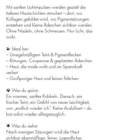
Mit sanften Lichtimpulsen werden gezielt die
tieferen Hautschichten stimuliert – dort, wo
Kollagen gebildet wird, wo Pigmentstörungen
entstehen und kleine Äderchen sichtbar werden.
Ohne Nadeln, ohne Schmerzen. Nur Licht, das
wirkt.
💫 Ideal bei:
– Unregelmäßigem Teint & Pigmentflecken
– Rötungen, Couperose & geplatzten Äderchen
– Haut, die müde wirkt und an Spannkraft
verliert
– Großporiger Haut und feinen Fältchen
💎 Was du spürst:
Ein warmes, sanftes Kribbeln. Danach: ein
frischer Teint, ein Gefühl von neuer Leichtigkeit,
von „endlich wieder ich“. Keine Ausfallzeit – du
bist sofort wieder alltagstauglich.
🌟 Was du siehst:
Nach wenigen Sitzungen wird die Haut
sichtbar ebenmäßiger, feiner, jugendlicher.