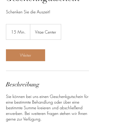
Schenken Sie die Auszeit!
15 Min.
1
Vitae Center
5
M
i
n
Weiter
.
Beschreibung
Sie können bei uns einen Geschenkgutschein für
eine bestimmte Behandlung oder über eine
bestimmte Summe kreieren und abschließend
erwerben. Bei weiteren Fragen stehen wir Ihnen
gerne zur Verfügung.