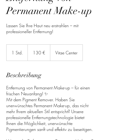
Permanent Make-up
Lassen Sie Ihre Haut neu erstrahlen – mit
professioneller Entfernung!
130
Euro
1 Std.
1
130 €
Vitae Center
S
t
d
Beschreibung
Entfernung von Permanent Make-up – für einen
frischen Neuanfang! ✨
Mit dem Pigment Remover. Haben Sie
unerwünschtes Permanent Make-up, das nicht
mehr Ihrem aktuellen Stil entspricht? Unsere
professionelle Entfernungstechnologie bietet
Ihnen die Möglichkeit, unerwünschte
Pigmentierungen sanft und effektiv zu beseitigen.