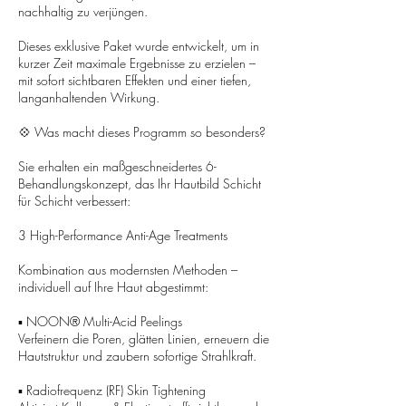
nachhaltig zu verjüngen.
Dieses exklusive Paket wurde entwickelt, um in
kurzer Zeit maximale Ergebnisse zu erzielen –
mit sofort sichtbaren Effekten und einer tiefen,
langanhaltenden Wirkung.
💠 Was macht dieses Programm so besonders?
Sie erhalten ein maßgeschneidertes 6-
Behandlungskonzept, das Ihr Hautbild Schicht
für Schicht verbessert:
3 High-Performance Anti-Age Treatments
Kombination aus modernsten Methoden –
individuell auf Ihre Haut abgestimmt:
▪ NOON® Multi-Acid Peelings
Verfeinern die Poren, glätten Linien, erneuern die
Hautstruktur und zaubern sofortige Strahlkraft.
▪ Radiofrequenz (RF) Skin Tightening