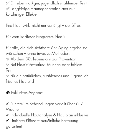
✅ Ein ebenmäßiger, jugendlich strahlender Teint
✅ Langfristige Hautregeneration statt nur
kurzfristiger Effekte
Ihre Haut wirkt nicht nur verjüngt – sie IST es.
Für wen ist dieses Programm ideal?
Für alle, die sich sichtbare Anti-Aging-Ergebnisse
wünschen – ohne invasive Methoden:
✨ Ab dem 30. Lebensjahr zur Prävention
✨ Bei Elastizitätsverlust, Fältchen oder fahlem
Teint
✨ Für ein natürliches, strahlendes und jugendlich
frisches Hautbild
🎁 Exklusives Angebot
✔ 6 Premium-Behandlungen verteilt über 6–7
Wochen
✔ Individuelle Hautanalyse & Hautplan inklusive
✔ Limitierte Plätze – persönliche Betreuung
garantiert