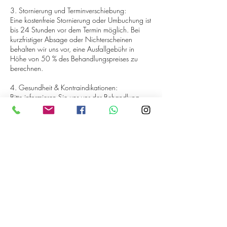
3. Stornierung und Terminverschiebung:
Eine kostenfreie Stornierung oder Umbuchung ist
bis 24 Stunden vor dem Termin möglich. Bei
kurzfristiger Absage oder Nichterscheinen
behalten wir uns vor, eine Ausfallgebühr in
Höhe von 50 % des Behandlungspreises zu
berechnen.
4. Gesundheit & Kontraindikationen:
Bitte informieren Sie uns vor der Behandlung
über akute Erkrankungen, Allergien,
Hautveränderungen, Schwangerschaft oder die
Einnahme von Medikamenten. Nur so können
wir die Behandlung individuell und sicher
gestalten.
5. Hygiene & Verantwortung:
Unser Institut arbeitet nach höchsten
Hygienestandards. Dennoch liegt die
Verantwortung für die Richtigkeit Ihrer Angaben
bei Ihnen. Bei Unsicherheiten beraten wir Sie
gern vorab.