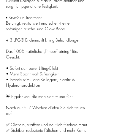
Aktiviert Kollagen & Elastin, strafft sichtbar und
sorgt für jugendliche Festigkeit.
▪ Kryo-Skin Treatment
Beruhigt, revitalisiert und schenkt einen
sofortigen Frische- und Glow-Boost.
+ 3 LPG® Endermolift Lifting-Behandlungen
Das 100% natürliche „Fitness-Training“ fürs
Gesicht:
• Sofort sichtbarer Lifting-Effekt
• Mehr Spannkraft & Festigkeit
• Intensiv stimulierte Kollagen-, Elastin- &
Hyaluronproduktion
🌟 Ergebnisse, die man sieht – und fühlt
Nach nur 6–7 Wochen dürfen Sie sich freuen
auf:
✅ Glattere, straffere und deutlich frischere Haut
✅ Sichtbar reduzierte Fältchen und mehr Kontur