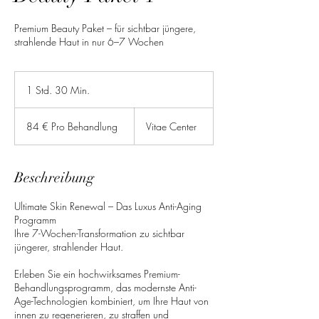
Premium Beauty Paket – für sichtbar jüngere,
strahlende Haut in nur 6–7 Wochen
1 Std. 30 Min.
1
S
84
t
€
84 € Pro Behandlung
Vitae Center
Pro
d
Behandlung
3
0
M
Beschreibung
i
n
Ultimate Skin Renewal – Das Luxus Anti-Aging
.
Programm
Ihre 7-Wochen-Transformation zu sichtbar
jüngerer, strahlender Haut.
Erleben Sie ein hochwirksames Premium-
Behandlungsprogramm, das modernste Anti-
Age-Technologien kombiniert, um Ihre Haut von
innen zu regenerieren, zu straffen und