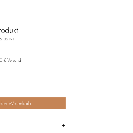
rodukt
76135191
zzgl. 4,90 € Versand
 den Warenkorb