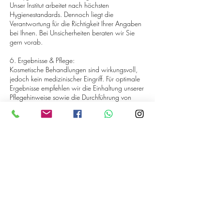
Unser Institut arbeitet nach höchsten
Hygienestandards. Dennoch liegt die
Verantwortung für die Richtigkeit Ihrer Angaben
bei Ihnen. Bei Unsicherheiten beraten wir Sie
gern vorab.
6. Ergebnisse & Pflege:
Kosmetische Behandlungen sind wirkungsvoll,
jedoch kein medizinischer Eingriff. Für optimale
Ergebnisse empfehlen wir die Einhaltung unserer
Pflegehinweise sowie die Durchführung von
Folgebehandlungen.
7. Gutscheine & Rabatte:
Gutscheine sind nicht mit anderen Aktionen
kombinierbar und gelten für die ausgewiesenen
Kontaktangaben
Schlotfegergasse 26-30, Nuremberg, Germany