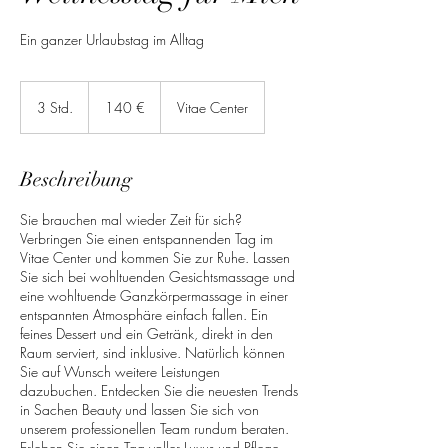
Ein ganzer Urlaubstag im Alltag
140
Euro
3 Std.
3
140 €
Vitae Center
S
t
d
Beschreibung
.
Sie brauchen mal wieder Zeit für sich?
Verbringen Sie einen entspannenden Tag im
Vitae Center und kommen Sie zur Ruhe. Lassen
Sie sich bei wohltuenden Gesichtsmassage und
eine wohltuende Ganzkörpermassage in einer
entspannten Atmosphäre einfach fallen. Ein
feines Dessert und ein Getränk, direkt in den
Raum serviert, sind inklusive. Natürlich können
Sie auf Wunsch weitere Leistungen
dazubuchen. Entdecken Sie die neuesten Trends
in Sachen Beauty und lassen Sie sich von
unserem professionellen Team rundum beraten.
Erleben Sie einen Tag voller Luxus und Pflege,