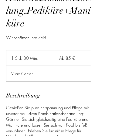
lung,Pediküre+Mani
küre
Wir schätzen Ihre Zeit!
Ab
85
1 Std. 30 Min.
1
Ab 85 €
Euro
S
t
Vitae Center
d
3
0
M
Beschreibung
i
n
Genießen Sie pure Entspannung und Pflege mit
.
unserer exklusiven Kombinationsbehandlung:
Gönnen Sie sich gleichzeitig eine Pediküre und
Maniküre und lassen Sie sich von Kopf bis Fuß
verwöhnen. Erleben Sie luxuriöse Pflege für