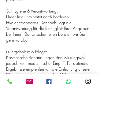
5. Hygiene & Verantwortung:
Unser Institut arbeitet nach höchsten
Hygienestandards. Dennoch liegt die
Verantwortung für die Richtigkeit Ihrer Angaben
bei Ihnen. Bei Unsicherheiten beraten wir Sie
gern vorab.
6. Ergebnisse & Pflege:
Kosmetische Behandlungen sind wirkungsvoll,
jedoch kein medizinischer Eingriff. Für optimale
Ergebnisse empfehlen wir die Einhaltung unserer
Pflegehinweise sowie die Durchführung von
Folgebehandlungen.
7. Gutscheine & Rabatte:
Gutscheine sind nicht mit anderen Aktionen
kombinierbar und gelten für die ausgewiesenen
Kontaktangaben