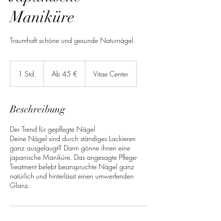
Maniküre
Traumhaft schöne und gesunde Naturnägel.
Ab
45
1 Std.
1
Ab 45 €
Vitae Center
Euro
S
t
d
Beschreibung
Der Trend für gepflegte Nägel
Deine Nägel sind durch ständiges Lackieren
ganz ausgelaugt? Dann gönne ihnen eine
japanische Maniküre. Das angesagte Pflege-
Treatment belebt beanspruchte Nägel ganz
natürlich und hinterlässt einen umwerfenden
Glanz.