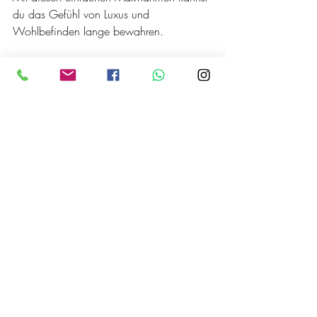
du das Gefühl von Luxus und 
Wohlbefinden lange bewahren.
Warum das Vitae Center 
die erste Wahl für deine 
Pediküre in Nürnberg ist
Wenn du auf der Suche nach der 
beste 
pediküre nürnberg
 bist, dann ist das Vitae 
Center genau der richtige Ort für dich. 
Hier trifft exzellenter Service auf innovative 
Behandlungen und ein Ambiente, das 
dich sofort in eine andere Welt entführt.
Das Vitae Center bietet dir:
Ein großes Angebot an hochwertigen 